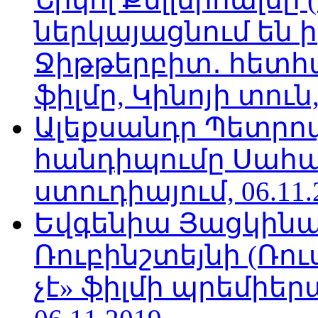
ներկայացնում են ի
Ջիթթերբիտ․ հետհ
ֆիլմը, Կինոյի տուն,
Ալեքսանդր Պետրո
հանդիպումը Սահա
ստուդիայում, 06.11.
Եվգենիա Յացկինայ
Ռուբինշտեյնի (Ռո
չէ» ֆիլմի պրեմիեր