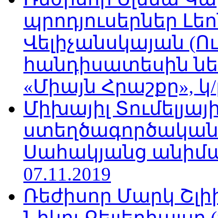
պրոդյուսերներ Լե
Վելիչանսկայան (Ո
հանդիսատեսին նե
«Միայն Հրաշքը», կ/
Միխայիլ Տումելյայի
ստեղծագործական
Սահակյանց անիմա
07.11.2019
Ռեժիսոր Մարկ Շլի
Նիկոլ Քելլերհալսը