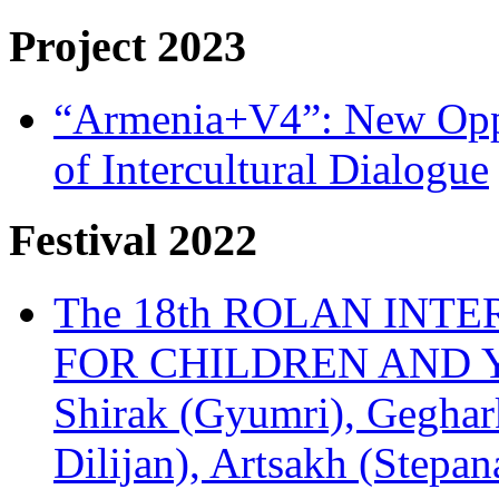
Project 2023
“Armenia+V4”: New Oppor
of Intercultural Dialogue
Festival 2022
The 18th ROLAN INT
FOR CHILDREN AND Y
Shirak (Gyumri), Geghark
Dilijan), Artsakh (Stepan