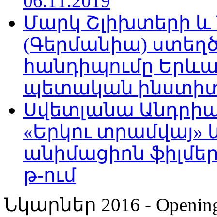
06.11.2019
Մարկ Շլիխտերի և Ն
(Գերմանիա) ստե
հանդիպումը Երևա
պետական ինստիտու
Սվետլանա Անդրիա
«Երկու տրամվայ» և
անիմացիոն ֆիլմեր
թ-ում
Նկարներ 2016 - Opening