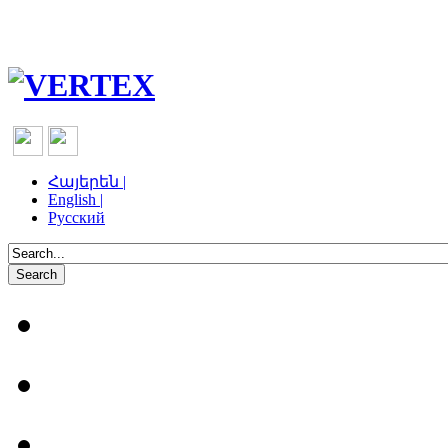
Հայերեն |
English |
Русский