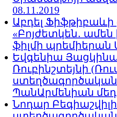
08.11.2019
Աբդել Ֆիֆթիբաևի
«Բոյժետկեն․ ամեն
ֆիլմի պրեմիերան Մո
Եվգենիա Յացկինայ
Ռուբինշտեյնի (Ռո
ստեղծագործական
ՊանԱրմենիան մեդիա
Նոդար Բեգիաշվիլ
ստեղծագործական