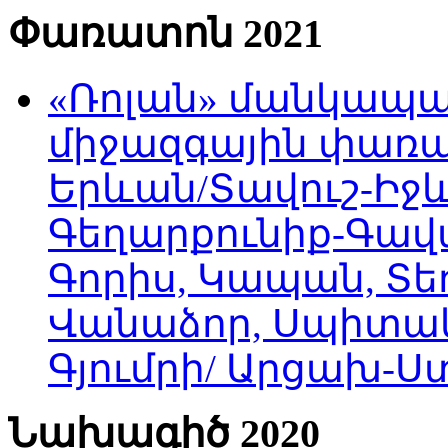
Փառատոն 2021
«Ռոլան» մանկապա
միջազգային փառատ
Երևան/Տավուշ-Իջև
Գեղարքունիք-Գավա
Գորիս, Կապան, Տեղ
Վանաձոր, Սպիտակ
Գյումրի/ Արցախ-
Նախագիծ 2020