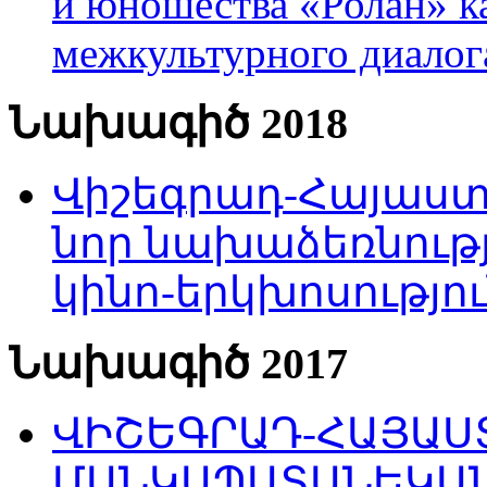
и юношества «Ролан» к
межкультурного диало
Նախագիծ 2018
Վիշեգրադ-Հայաստա
նոր նախաձեռնությ
կինո-երկխոսությու
Նախագիծ 2017
ՎԻՇԵԳՐԱԴ-ՀԱՅԱՍՏ
ՄԱՆԿԱՊԱՏԱՆԵԿԱՆ