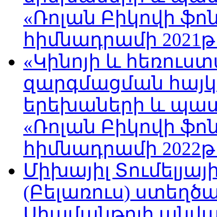
«Ռոլան Բիկովի ֆո
հիմնադրամի 2021թ
«Կինոյի և հեռուս
զարգմացման հայ
երեխաների և պա
«Ռոլան Բիկովի ֆո
հիմնադրամի 2022թ
Միխայիլ Տումելյայ
(Բելառուս) ստեղ
Սիամանթոյի անվան