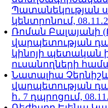
Պատանեկության 
կենտրոնում, 08․11․2
Ռոման Բալայանի 
վարպետության դա
կինոյի պետական 
ուսանողների համար,
Նատալիա Չերնիշև
վարպետության դա
հ․ 7 դպրոցում, 08.11
Ռեժիսոր Ելենա Կ