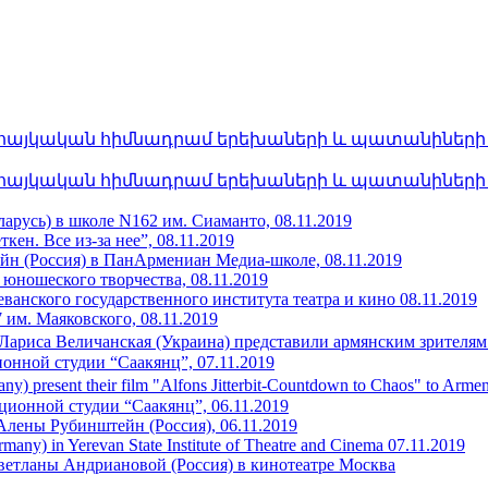
հայկական հիմնադրամ երեխաների և պատանիների հա
հայկական հիմնադրամ երեխաների և պատանիների հա
арусь) в школе N162 им. Сиаманто, 08.11.2019
ен. Все из-за нее”, 08.11.2019
н (Россия) в ПанАрмениан Медиа-школе, 08.11.2019
 юношеского творчества, 08.11.2019
еванского государственного института театра и кино 08.11.2019
им. Маяковского, 08.11.2019
Лариса Величанская (Украина) представили армянским зрителям
ионной студии “Саакянц”, 07.11.2019
any) present their film "Alfons Jitterbit-Countdown to Chaos" to Ar
ционной студии “Саакянц”, 06.11.2019
Алены Рубинштейн (Россия), 06.11.2019
rmany) in Yerevan State Institute of Theatre and Cinema 07.11.2019
ветланы Андриановой (Россия) в кинотеатре Москва