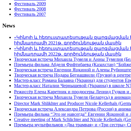
Фестиваль 2009
Фестиваль 2008
Фестиваль 2007
News
«Կինոյի և հեռուստատեսության զարգմացման 
հիմնադրամի 2021թ․ գործունեության մասին
«Կինոյի և հեռուստատեսության զարգմացման 
հիմնադրամի 2022թ․ գործունեության մասին
Творческая встреча Михаила Тумеля и Анны Тумелия (Бел
Премьера фильма Абделя Фифтибаева (Казахстан) “Бойжетк
Творческая встреча Евгении Яцкиной и Алены Рубинштей
Творческая встреча Нодара Бегиашвили (Грузия) в центре
Мастер-класс Романа Балаяна (Украина) для студентов Ер
Мастер-класс Наталии Чернышевой (Украина) в школе N7 
Режиссёр Елена Каретник и продюсеры Леонид Гудков и 
Творческая встреча Михаила Тумеля (Беларусь) в анимац
Director Mark Shlikhter and Producer Nicole Kellerhals (Germ
Творческая встреча Александра Петрова (Россия) в анима
Премьера фильма “Это не навсегда” Евгении Яцкиной и 
Creative meeting of Mark Schlichter and Nicole Kellerhals (Ge
Премьера мультфильмов «Два трамвая» и «Три сестры» С