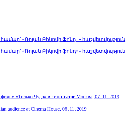
մար՝ «Ռոլան Բիկովի ֆոնդ»» հաշվետվություն
մար՝ «Ռոլան Բիկովի ֆոնդ»» հաշվետվություն
 фильм «Только Чудо» в кинотеатре Москва, 07․11․2019
menian audience at Cinema House, 06․11․2019