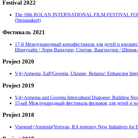
Festival 2022
The 18th ROLAN INTERNATIONAL FILM FESTIVAL FOR CHIL
(Stepanakert)
Фестиваль 2021
17-й Международный кинофестиваль для детей и юношеств
Шинухайр / Лори-Ванадзор, Спитак, Ваагнадзор / Ширак
Project 2020
V4+Armenia, EaP/Georgia, Ukraine, Belarus/: Enhancing Int
Project 2019
V4+Armenia and Georgia Intercultural Dialogue: Building N
15-ый Международный фестиваль фильмов для детей и ю
Project 2018
Visegrad+Armenia(Yerevan, RA regions): New Initiatives for 