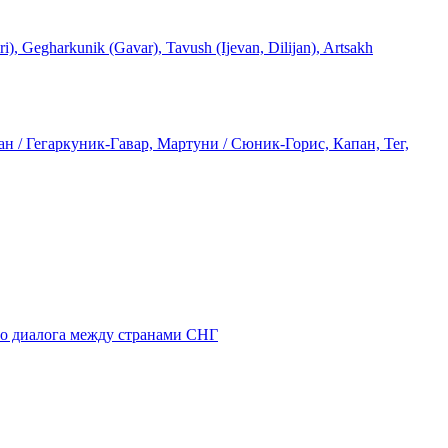
rkunik (Gavar), Tavush (Ijevan, Dilijan), Artsakh
 / Гегаркуник-Гавар, Мартуни / Сюник-Горис, Капан, Тег,
го диалога между странами СНГ