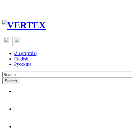
Հայերեն |
English |
Русский