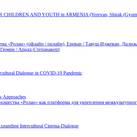
DREN AND YOUTH in ARMENIA (Yerevan, Shirak (Gyumri), Gegha
а «Ролан» (офлайн / онлайн), Ереван / Тавуш-Иджеван, Дилижан
-Гюмри / Арцах-Степанакерт
ercultural Dialogue in COVID-19 Pandemic
ew Approaches
ношества «Ролан» как платформа для укрепления межкультурно
Expanding Intercultural Cinema-Dialogue