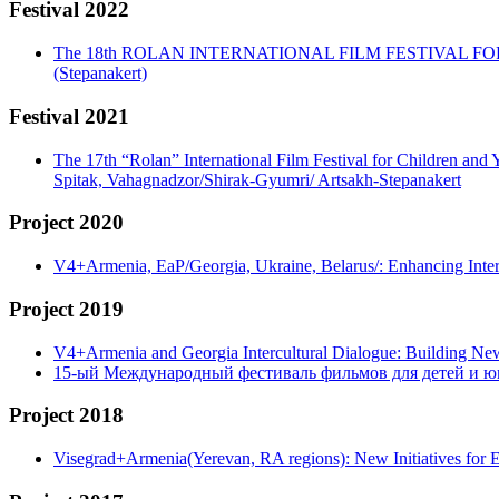
Festival 2022
The 18th ROLAN INTERNATIONAL FILM FESTIVAL FOR CHIL
(Stepanakert)
Festival 2021
The 17th “Rolan” International Film Festival for Children and
Spitak, Vahagnadzor/Shirak-Gyumri/ Artsakh-Stepanakert
Project 2020
V4+Armenia, EaP/Georgia, Ukraine, Belarus/: Enhancing Int
Project 2019
V4+Armenia and Georgia Intercultural Dialogue: Building N
15-ый Международный фестиваль фильмов для детей и ю
Project 2018
Visegrad+Armenia(Yerevan, RA regions): New Initiatives for 