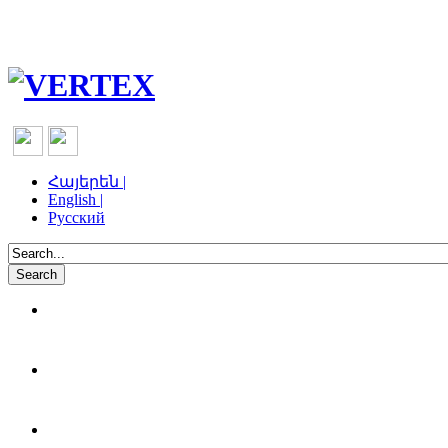
Հայերեն |
English |
Русский