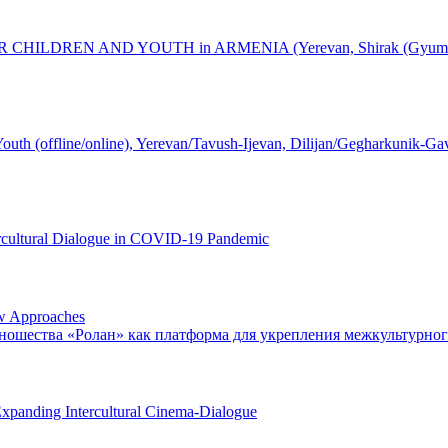
DREN AND YOUTH in ARMENIA (Yerevan, Shirak (Gyumri), Gegha
 Youth (offline/online), Yerevan/Tavush-Ijevan, Dilijan/Gegharkunik-G
ercultural Dialogue in COVID-19 Pandemic
ew Approaches
ношества «Ролан» как платформа для укрепления межкультурно
Expanding Intercultural Cinema-Dialogue