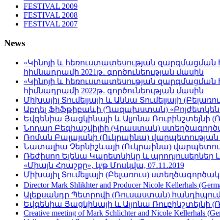
FESTIVAL 2009
FESTIVAL 2008
FESTIVAL 2007
News
«Կինոյի և հեռուստատեսության զարգմացման 
հիմնադրամի 2021թ․ գործունեության մասին
«Կինոյի և հեռուստատեսության զարգմացման 
հիմնադրամի 2022թ․ գործունեության մասին
Միխայիլ Տումելյայի և Աննա Տումելյայի (Բելա
Աբդել Ֆիֆթիբաևի (Ղազախստան) «Բոյժետկեն․ ա
Եվգենիա Յացկինայի և Ալյոնա Ռուբինշտեյնի 
Նոդար Բեգիաշվիլիի (Վրաստան) ստեղծագործա
Ռոման Բալայանի (Ուկրաինա) վարպետության 
Նատալիա Չերնիշևայի (Ուկրաինա) վարպետությա
Ռեժիսոր Ելենա Կարետնիկը և պրոդյուսերներ 
«Միայն Հրաշքը», կ/թ Մոսկվա, 07․11․2019
Միխայիլ Տումելյայի (Բելառուս) ստեղծագործա
Director Mark Shlikhter and Producer Nicole Kellerhals (Germ
Ալեքսանդր Պետրովի (Ռուսաստան) հանդիպումը
Եվգենիա Յացկինայի և Ալյոնա Ռուբինշտեյնի (Ռո
Creative meeting of Mark Schlichter and Nicole Kellerhals (Ge