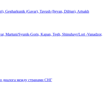
rkunik (Gavar), Tavush (Ijevan, Dilijan), Artsakh
avar, Martuni/Syunik-Goris, Kapan, Tegh, Shinuhayr/Lori -Vanadzor,
го диалога между странами СНГ