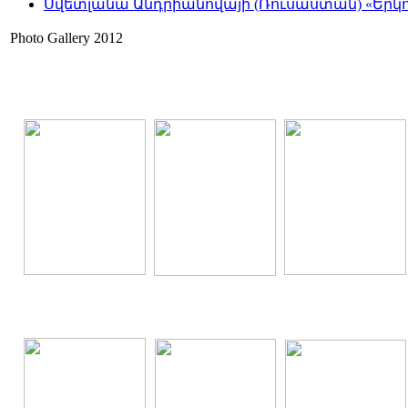
Սվետլանա Անդրիանովայի (Ռուսաստան) «Երկու
Photo Gallery 2012