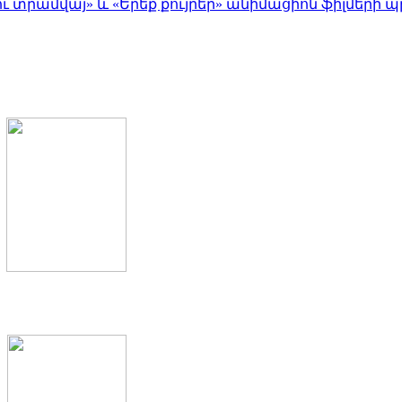
 տրամվայ» և «Երեք քույրեր» անիմացիոն ֆիլմերի պ