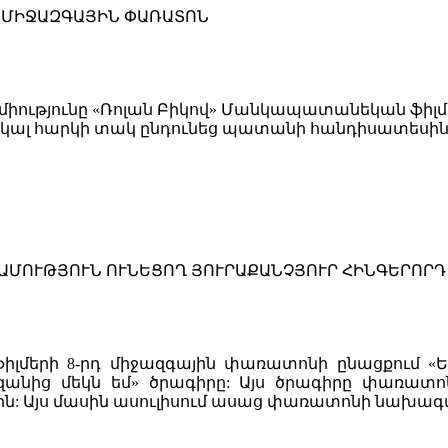
Դ ՄԻՋԱԶԳԱՅԻՆ ՓԱՌԱՏՈՆ
միությունը «Ռոլան Բիկով» Մանկապատանեկան ֆիլմ
ընկալ հարկի տակ ընդունեց պատանի հանդիսատեսին
ԱՄՈՒԹՅՈՒՆ ՈՒՆԵՑՈՂ ՅՈՒՐԱՔԱՆՉՅՈՒՐ ՀԻՆԳԵՐՈՐԴ
մերի 8-րդ միջազգային փառատոնի ընացքում «Ես
եզանից մեկն եմ» ծրագիրը: Այս ծրագիրը փառատ
ին: Այս մասին ասուլիսում ասաց փառատոնի նախագա