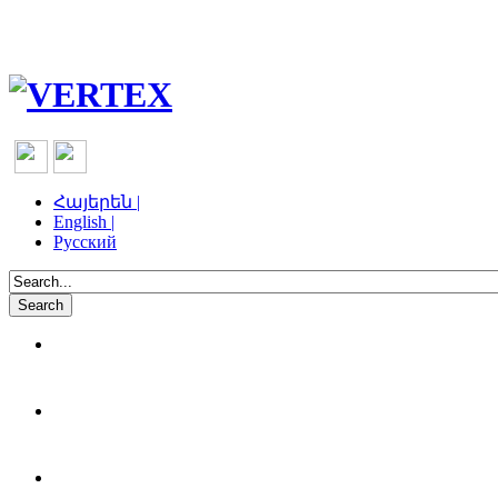
Հայերեն |
English |
Русский