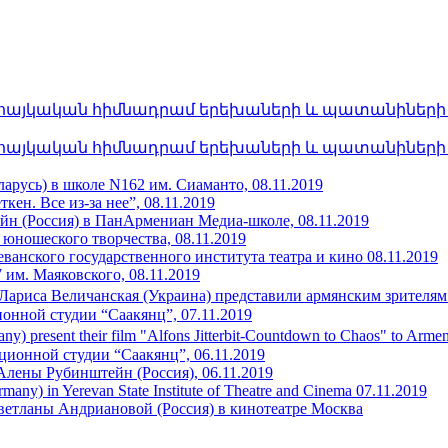
հայկական հիմնադրամ երեխաների և պատանիների հա
հայկական հիմնադրամ երեխաների և պատանիների հա
арусь) в школе N162 им. Сиаманто, 08.11.2019
ен. Все из-за нее”, 08.11.2019
н (Россия) в ПанАрмениан Медиа-школе, 08.11.2019
 юношеского творчества, 08.11.2019
еванского государственного института театра и кино 08.11.2019
им. Маяковского, 08.11.2019
Лариса Величанская (Украина) представили армянским зрителям
ионной студии “Саакянц”, 07.11.2019
any) present their film "Alfons Jitterbit-Countdown to Chaos" to Ar
ционной студии “Саакянц”, 06.11.2019
Алены Рубинштейн (Россия), 06.11.2019
rmany) in Yerevan State Institute of Theatre and Cinema 07.11.2019
ветланы Андриановой (Россия) в кинотеатре Москва