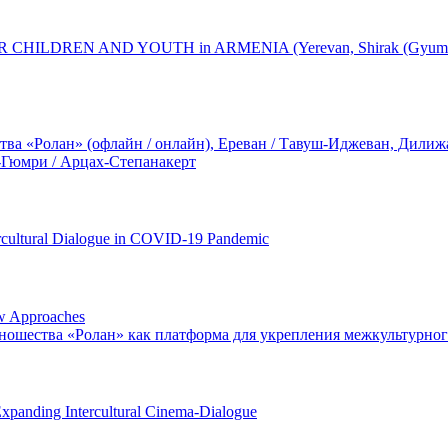
DREN AND YOUTH in ARMENIA (Yerevan, Shirak (Gyumri), Gegha
а «Ролан» (офлайн / онлайн), Ереван / Тавуш-Иджеван, Дилижан
-Гюмри / Арцах-Степанакерт
ercultural Dialogue in COVID-19 Pandemic
ew Approaches
ношества «Ролан» как платформа для укрепления межкультурно
Expanding Intercultural Cinema-Dialogue