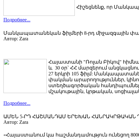
Հիշեցնենք, որ Մանկապ
Подробнее...
Մանկապատանեկան ֆիլմերի 8-րդ միջազգային փ
Автор: Zara
Հայաստանի "Ռոլան Բիկով" հիմնա
և 30 օր` ՀՀ մարզերում անցկացն
27 երկրի 105 ֆիլմ: Մանկապատա
փակման արարողություններ, կինո
ստեղծագործական հանդիպումներ հ
մշակութային, կրթական, սոցիալա
Подробнее...
ԱՄԵՆ 5-ՐԴ ՀԱՇՄԱՆԴԱՄ ԵՐԵԽԱՆ ՀԱՆՐԱԿՐԹԱԿԱՆ 
Автор: Zara
«Հայաստանում կա հաշմանդամություն ունեցող 8000 