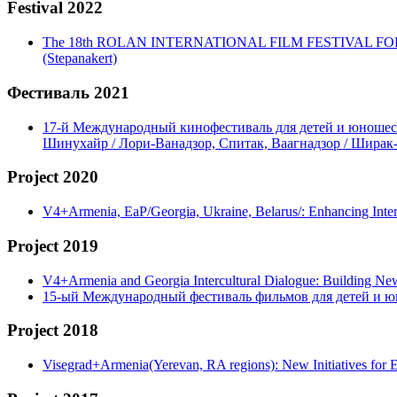
Festival 2022
The 18th ROLAN INTERNATIONAL FILM FESTIVAL FOR CHIL
(Stepanakert)
Фестиваль 2021
17-й Международный кинофестиваль для детей и юношеств
Шинухайр / Лори-Ванадзор, Спитак, Ваагнадзор / Ширак
Project 2020
V4+Armenia, EaP/Georgia, Ukraine, Belarus/: Enhancing Int
Project 2019
V4+Armenia and Georgia Intercultural Dialogue: Building N
15-ый Международный фестиваль фильмов для детей и ю
Project 2018
Visegrad+Armenia(Yerevan, RA regions): New Initiatives for 