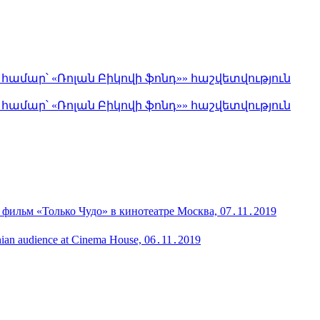
մար՝ «Ռոլան Բիկովի ֆոնդ»» հաշվետվություն
մար՝ «Ռոլան Բիկովի ֆոնդ»» հաշվետվություն
 фильм «Только Чудо» в кинотеатре Москва, 07․11․2019
menian audience at Cinema House, 06․11․2019