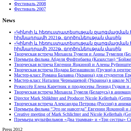
Фестиваль 2008
Фестиваль 2007
News
«Կինոյի և հեռուստատեսության զարգմացման 
հիմնադրամի 2021թ․ գործունեության մասին
«Կինոյի և հեռուստատեսության զարգմացման 
հիմնադրամի 2022թ․ գործունեության մասին
Творческая встреча Михаила Тумеля и Анны Тумелия (Бел
Премьера фильма Абделя Фифтибаева (Казахстан) “Бойжетк
Творческая встреча Евгении Яцкиной и Алены Рубинштей
Творческая встреча Нодара Бегиашвили (Грузия) в центре
Мастер-класс Романа Балаяна (Украина) для студентов Ер
Мастер-класс Наталии Чернышевой (Украина) в школе N7 
Режиссёр Елена Каретник и продюсеры Леонид Гудков и 
Творческая встреча Михаила Тумеля (Беларусь) в анимац
Director Mark Shlikhter and Producer Nicole Kellerhals (Germ
Творческая встреча Александра Петрова (Россия) в анима
Премьера фильма “Это не навсегда” Евгении Яцкиной и 
Creative meeting of Mark Schlichter and Nicole Kellerhals (Ge
Премьера мультфильмов «Два трамвая» и «Три сестры» С
Press 2012