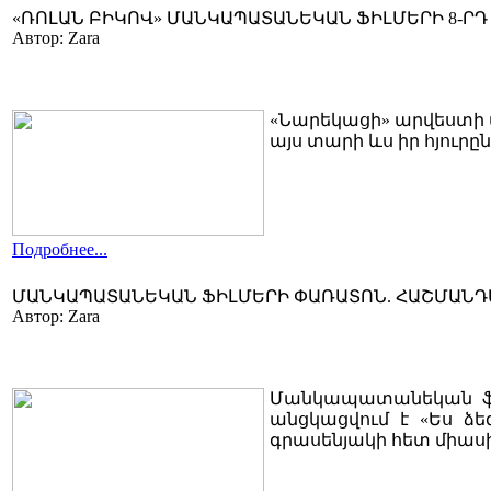
«ՌՈԼԱՆ ԲԻԿՈՎ» ՄԱՆԿԱՊԱՏԱՆԵԿԱՆ ՖԻԼՄԵՐԻ 8-Ր
Автор: Zara
«Նարեկացի» արվեստի 
այս տարի ևս իր հյուր
Подробнее...
ՄԱՆԿԱՊԱՏԱՆԵԿԱՆ ՖԻԼՄԵՐԻ ՓԱՌԱՏՈՆ. ՀԱՇՄԱՆԴ
Автор: Zara
Մանկապատանեկան ֆիլ
անցկացվում է «Ես ձ
գրասենյակի հետ միաս