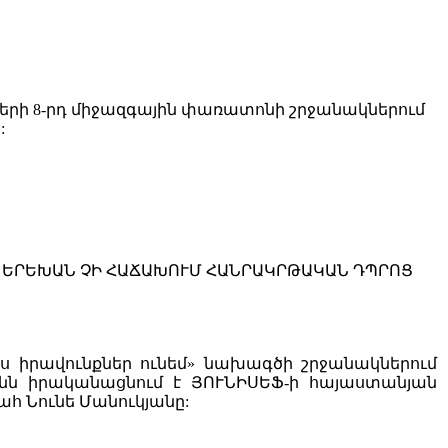
երի 8-րդ միջազգային փառատոնի շրջանակներում
:
 ԵՐԵԽԱՆ ՉԻ ՀԱՃԱԽՈՒՄ ՀԱՆՐԱԿՐԹԱԿԱՆ ԴՊՐՈՑ
 իրավունքներ ունեմ» նախագծի շրջանակներում
ոնն իրականացնում է ՅՈՒՆԻՍԵՖ-ի հայաստանյան
հ Նունե Մանուկյանը: