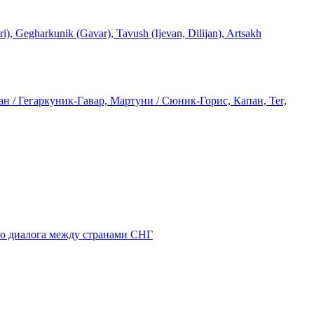
rkunik (Gavar), Tavush (Ijevan, Dilijan), Artsakh
 / Гегаркуник-Гавар, Мартуни / Сюник-Горис, Капан, Тег,
го диалога между странами СНГ