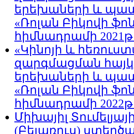
երեխաների և պա
«Ռոլան Բիկովի ֆո
հիմնադրամի 2021թ
«Կինոյի և հեռուս
զարգմացման հայ
երեխաների և պա
«Ռոլան Բիկովի ֆո
հիմնադրամի 2022թ
Միխայիլ Տումելյայ
(Բելառուս) ստեղ