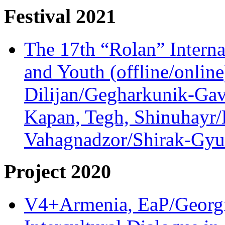
Festival 2021
The 17th “Rolan” Interna
and Youth (offline/onlin
Dilijan/Gegharkunik-Gav
Kapan, Tegh, Shinuhayr/L
Vahagnadzor/Shirak-Gyum
Project 2020
V4+Armenia, EaP/Georgia