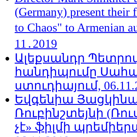
(Germany) present their 
to Chaos" to Armenian a
11․2019
Ալեքսանդր Պետրո
հանդիպումը Սահա
ստուդիայում, 06.11.
Եվգենիա Յացկինայ
Ռուբինշտեյնի (Ռո
չէ» ֆիլմի պրեմիեր