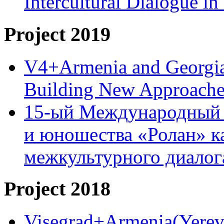
Intercultural Dialogue 
Project 2019
V4+Armenia and Georgia 
Building New Approache
15-ый Международный 
и юношества «Ролан» к
межкультурного диало
Project 2018
Visegrad+Armenia(Yereva