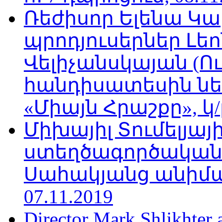
Ռեժիսոր Ելենա Կ
պրոդյուսերներ Լե
Վելիչանսկայան (Ո
հանդիսատեսին նե
«Միայն Հրաշքը», կ/
Միխայիլ Տումելյայի
ստեղծագործական
Սահակյանց անիմա
07.11.2019
Director Mark Shlikhter 