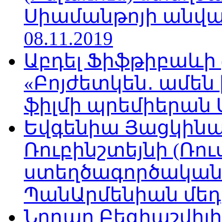
Սիամանթոյի անվան
08.11.2019
Աբդել Ֆիֆթիբաևի
«Բոյժետկեն․ ամեն
ֆիլմի պրեմիերան Մո
Եվգենիա Յացկինայ
Ռուբինշտեյնի (Ռո
ստեղծագործական
ՊանԱրմենիան մեդիա
Նոդար Բեգիաշվիլ