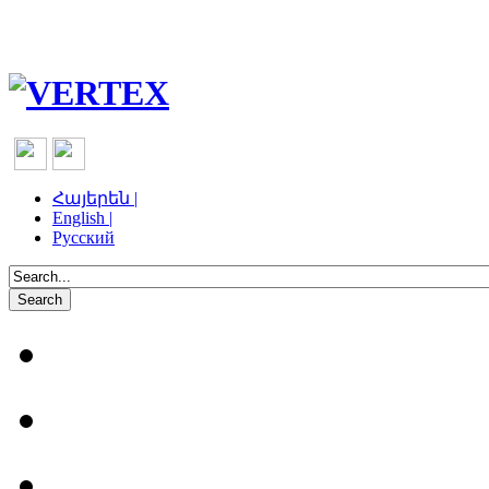
Հայերեն |
English |
Русский