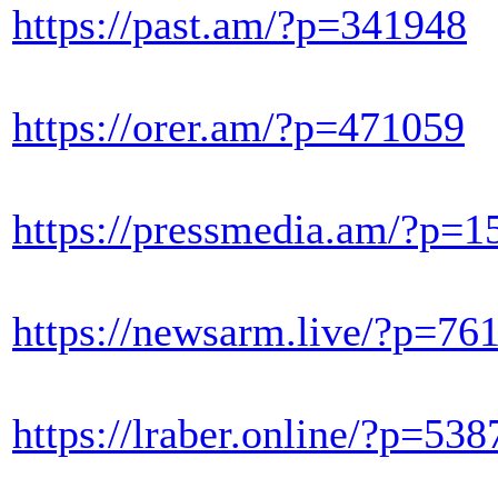
https://past.am/?p=341948
https://orer.am/?p=471059
https://pressmedia.am/?p=1
https://newsarm.live/?p=76
https://lraber.online/?p=538