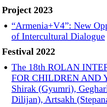
Project 2023
“Armenia+V4”: New Oppor
of Intercultural Dialogue
Festival 2022
The 18th ROLAN INT
FOR CHILDREN AND Y
Shirak (Gyumri), Geghark
Dilijan), Artsakh (Stepan