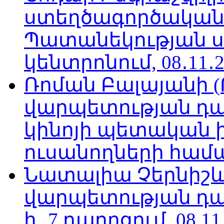
ստեղծագործական
Պատանեկության 
կենտրոնում, 08․11․2
Ռոման Բալայանի 
վարպետության դա
կինոյի պետական 
ուսանողների համար,
Նատալիա Չերնիշև
վարպետության դա
հ․ 7 դպրոցում, 08.11