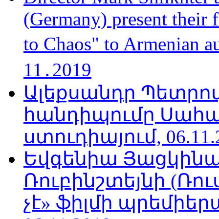
(Germany) present their 
to Chaos" to Armenian a
11․2019
Ալեքսանդր Պետրո
հանդիպումը Սահա
ստուդիայում, 06.11.
Եվգենիա Յացկինայ
Ռուբինշտեյնի (Ռո
չէ» ֆիլմի պրեմիեր