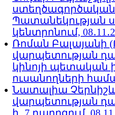
ստեղծագործական
Պատանեկության 
կենտրոնում, 08․11․2
Ռոման Բալայանի 
վարպետության դա
կինոյի պետական 
ուսանողների համար,
Նատալիա Չերնիշև
վարպետության դա
հ․ 7 դպրոցում, 08.11