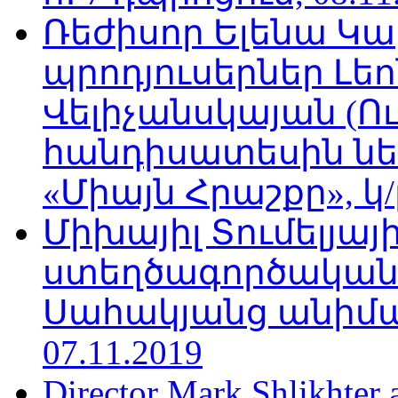
Ռեժիսոր Ելենա Կ
պրոդյուսերներ Լե
Վելիչանսկայան (Ո
հանդիսատեսին նե
«Միայն Հրաշքը», կ/
Միխայիլ Տումելյայի
ստեղծագործական
Սահակյանց անիմա
07.11.2019
Director Mark Shlikhter 