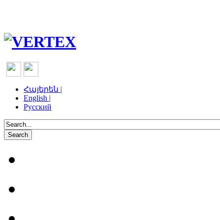
Հայերեն |
English |
Русский