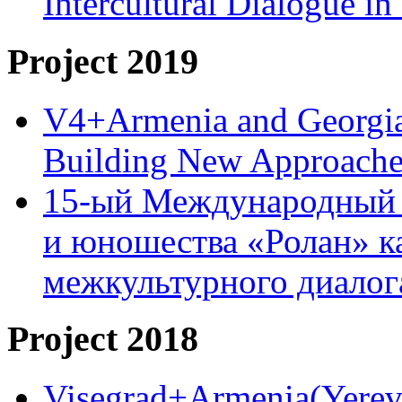
Intercultural Dialogue 
Project 2019
V4+Armenia and Georgia 
Building New Approache
15-ый Международный 
и юношества «Ролан» к
межкультурного диало
Project 2018
Visegrad+Armenia(Yereva