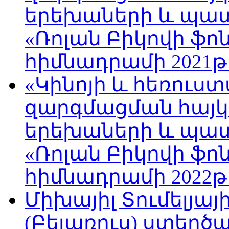
երեխաների և պա
«Ռոլան Բիկովի ֆո
հիմնադրամի 2021թ
«Կինոյի և հեռուս
զարգմացման հայ
երեխաների և պա
«Ռոլան Բիկովի ֆո
հիմնադրամի 2022թ
Միխայիլ Տումելյայ
(Բելառուս) ստեղ