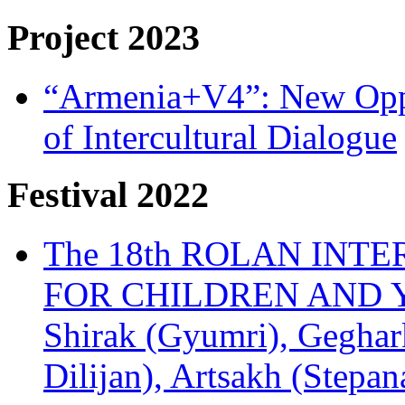
Project 2023
“Armenia+V4”: New Oppor
of Intercultural Dialogue
Festival 2022
The 18th ROLAN INT
FOR CHILDREN AND Y
Shirak (Gyumri), Geghark
Dilijan), Artsakh (Stepan