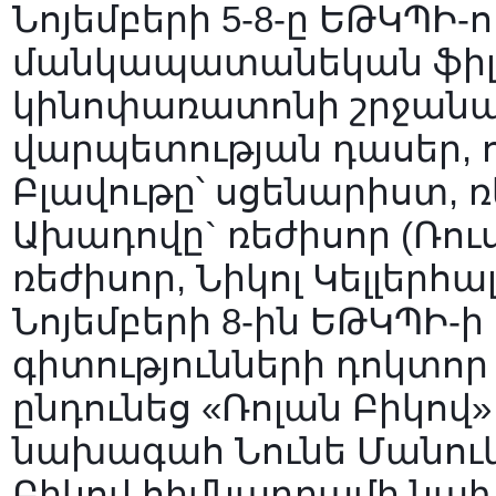
Նոյեմբերի 5-8-ը ԵԹԿՊԻ-ո
մանկապատանեկան ֆիլմե
կինոփառատոնի շրջանակ
վարպետության դասեր, 
Բլավութը՝ սցենարիստ, 
Ախադովը` ռեժիսոր (Ռո
ռեժիսոր, Նիկոլ Կելլերհա
Նոյեմբերի 8-ին ԵԹԿՊԻ-
գիտությունների դոկտոր
ընդունեց «Ռոլան Բիկով
նախագահ Նունե Մանուկ
Բիկով հիմնադրամի նա