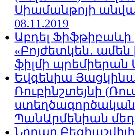
Սիամանթոյի անվան
08.11.2019
Աբդել Ֆիֆթիբաևի
«Բոյժետկեն․ ամեն
ֆիլմի պրեմիերան Մո
Եվգենիա Յացկինայ
Ռուբինշտեյնի (Ռո
ստեղծագործական
ՊանԱրմենիան մեդիա
Նոդար Բեգիաշվիլ