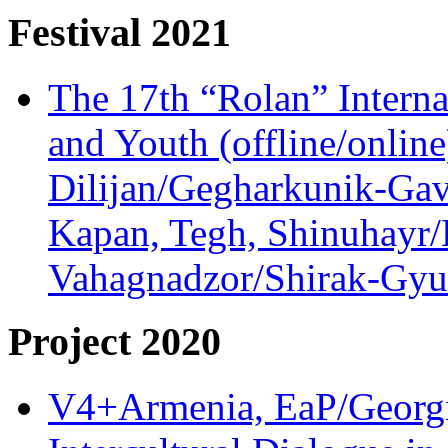
Festival 2021
The 17th “Rolan” Interna
and Youth (offline/onlin
Dilijan/Gegharkunik-Gav
Kapan, Tegh, Shinuhayr/L
Vahagnadzor/Shirak-Gyum
Project 2020
V4+Armenia, EaP/Georgia