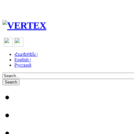
Հայերեն |
English |
Русский