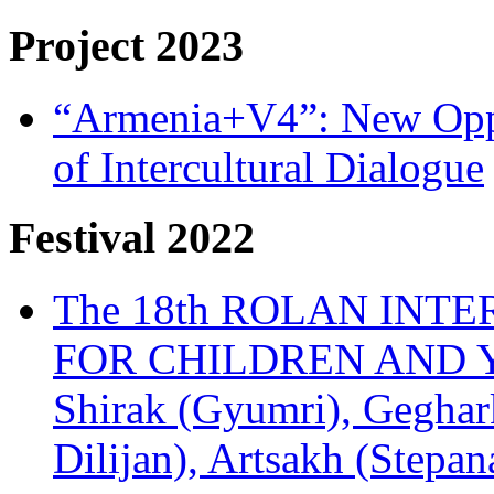
Project 2023
“Armenia+V4”: New Oppor
of Intercultural Dialogue
Festival 2022
The 18th ROLAN INT
FOR CHILDREN AND Y
Shirak (Gyumri), Geghark
Dilijan), Artsakh (Stepan