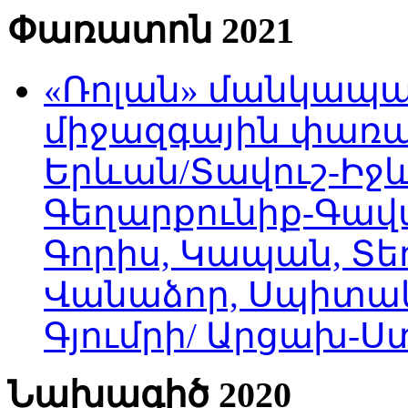
Փառատոն 2021
«Ռոլան» մանկապա
միջազգային փառատ
Երևան/Տավուշ-Իջև
Գեղարքունիք-Գավա
Գորիս, Կապան, Տեղ
Վանաձոր, Սպիտակ
Գյումրի/ Արցախ-
Նախագիծ 2020