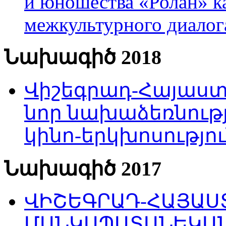
и юношества «Ролан» к
межкультурного диало
Նախագիծ 2018
Վիշեգրադ-Հայաստա
նոր նախաձեռնությ
կինո-երկխոսությու
Նախագիծ 2017
ՎԻՇԵԳՐԱԴ-ՀԱՅԱՍՏ
ՄԱՆԿԱՊԱՏԱՆԵԿԱՆ