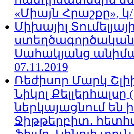
«Միայն Հրաշքը», կ/
Միխայիլ Տումելյայի
ստեղծագործական
Սահակյանց անիմա
07.11.2019
Ռեժիսոր Մարկ Շլի
Նիկոլ Քելլերհալսը
ներկայացնում են ի
Ջիթթերբիտ․ հետհ