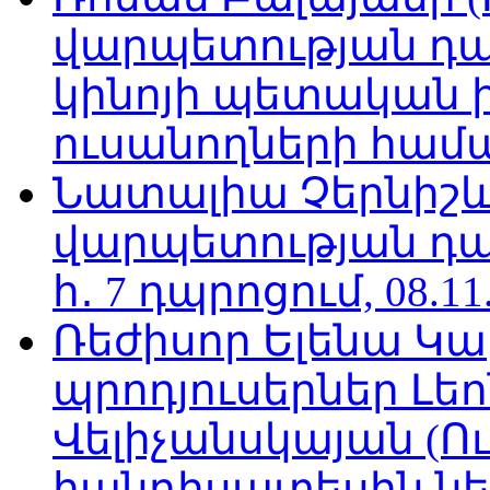
վարպետության դա
կինոյի պետական 
ուսանողների համար,
Նատալիա Չերնիշև
վարպետության դա
հ․ 7 դպրոցում, 08.11
Ռեժիսոր Ելենա Կ
պրոդյուսերներ Լե
Վելիչանսկայան (Ո
հանդիսատեսին նե