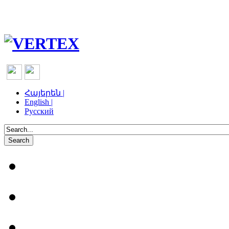
Հայերեն |
English |
Русский