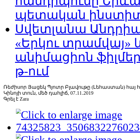
հանդիպումը Երևա
պետական ինստիտու
Սվետլանա Անդրիա
«Երկու տրամվայ» և
անիմացիոն ֆիլմեր
թ-ում
Ռեժիսոր Յացեկ Պյոտր Բլավութը (Լեհաստան) հայ հ
Կինոյի տուն, մեծ դահլիճ, 07․11․2019
Գրել է Zara