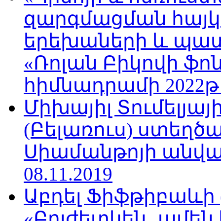
զարգմացման հայ
երեխաների և պա
«Ռոլան Բիկովի ֆո
հիմնադրամի 2022թ
Միխայիլ Տումելյայ
(Բելառուս) ստեղ
Սիամանթոյի անվան
08.11.2019
Աբդել Ֆիֆթիբաևի
«Բոյժետկեն․ ամեն