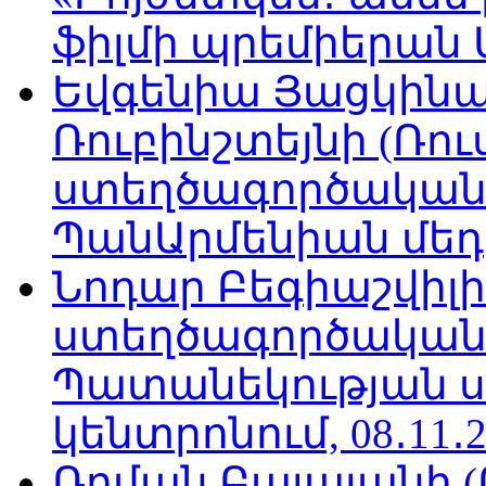
ֆիլմի պրեմիերան Մո
Եվգենիա Յացկինայ
Ռուբինշտեյնի (Ռո
ստեղծագործական
ՊանԱրմենիան մեդիա
Նոդար Բեգիաշվիլ
ստեղծագործական
Պատանեկության 
կենտրոնում, 08․11․2
Ռոման Բալայանի 