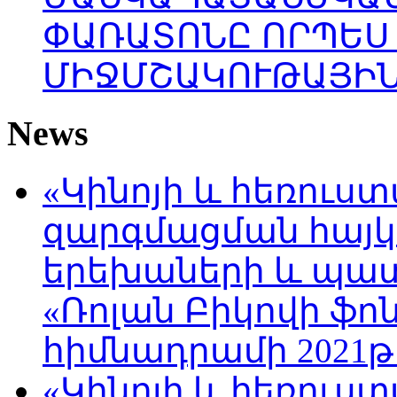
ՓԱՌԱՏՈՆԸ ՈՐՊԵՍ
ՄԻՋՄՇԱԿՈՒԹԱՅԻՆ
News
«Կինոյի և հեռուս
զարգմացման հայ
երեխաների և պա
«Ռոլան Բիկովի ֆո
հիմնադրամի 2021թ
«Կինոյի և հեռուս