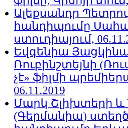
ֆիլմը, Կինոյի տուն,
Ալեքսանդր Պետրո
հանդիպումը Սահա
ստուդիայում, 06.11.
Եվգենիա Յացկինայ
Ռուբինշտեյնի (Ռո
չէ» ֆիլմի պրեմիեր
06.11.2019
Մարկ Շլիխտերի և Ն
(Գերմանիա) ստե