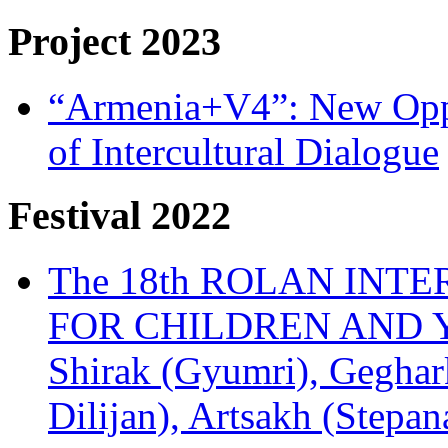
Project 2023
“Armenia+V4”: New Oppor
of Intercultural Dialogue
Festival 2022
The 18th ROLAN INT
FOR CHILDREN AND Y
Shirak (Gyumri), Geghark
Dilijan), Artsakh (Stepan