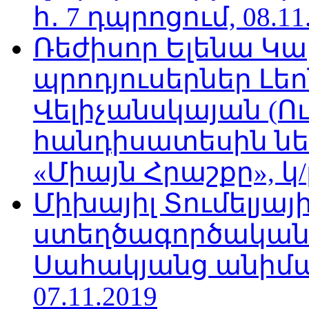
հ․ 7 դպրոցում, 08.11
Ռեժիսոր Ելենա Կ
պրոդյուսերներ Լե
Վելիչանսկայան (Ո
հանդիսատեսին նե
«Միայն Հրաշքը», կ/
Միխայիլ Տումելյայի
ստեղծագործական
Սահակյանց անիմա
07.11.2019