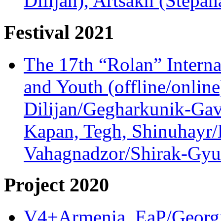
Dilijan), Artsakh (Stepan
Festival 2021
The 17th “Rolan” Interna
and Youth (offline/onlin
Dilijan/Gegharkunik-Gav
Kapan, Tegh, Shinuhayr/L
Vahagnadzor/Shirak-Gyum
Project 2020
V4+Armenia, EaP/Georgia