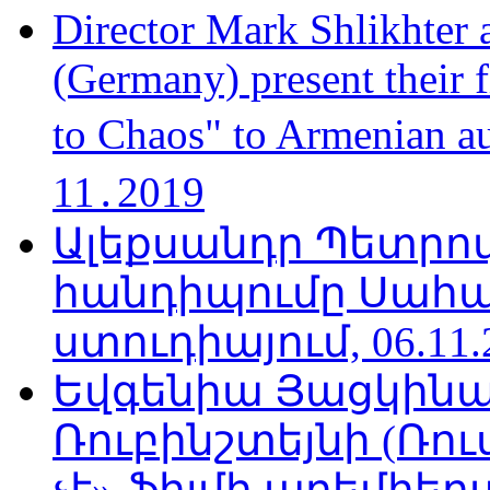
Director Mark Shlikhter 
(Germany) present their 
to Chaos" to Armenian a
11․2019
Ալեքսանդր Պետրո
հանդիպումը Սահա
ստուդիայում, 06.11.
Եվգենիա Յացկինայ
Ռուբինշտեյնի (Ռո
չէ» ֆիլմի պրեմիեր