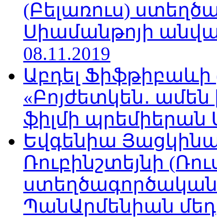
(Բելառուս) ստեղ
Սիամանթոյի անվան
08.11.2019
Աբդել Ֆիֆթիբաևի
«Բոյժետկեն․ ամեն
ֆիլմի պրեմիերան Մո
Եվգենիա Յացկինայ
Ռուբինշտեյնի (Ռո
ստեղծագործական
ՊանԱրմենիան մեդիա