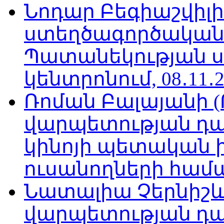
Նոդար Բեգիաշվիլ
ստեղծագործական
Պատանեկության 
կենտրոնում, 08․11․2
Ռոման Բալայանի 
վարպետության դա
կինոյի պետական 
ուսանողների համար,
Նատալիա Չերնիշև
վարպետության դա