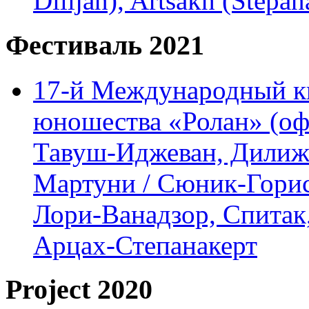
Dilijan), Artsakh (Stepan
Фестиваль 2021
17-й Международный ки
юношества «Ролан» (офл
Тавуш-Иджеван, Дилижа
Мартуни / Сюник-Горис,
Лори-Ванадзор, Спитак
Арцах-Степанакерт
Project 2020