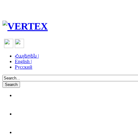
Հայերեն |
English |
Русский