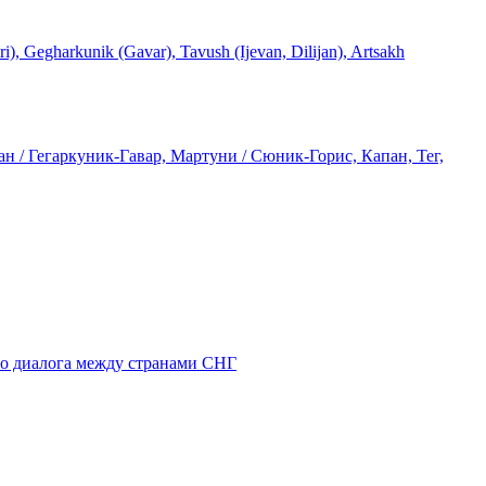
rkunik (Gavar), Tavush (Ijevan, Dilijan), Artsakh
 / Гегаркуник-Гавар, Мартуни / Сюник-Горис, Капан, Тег,
го диалога между странами СНГ