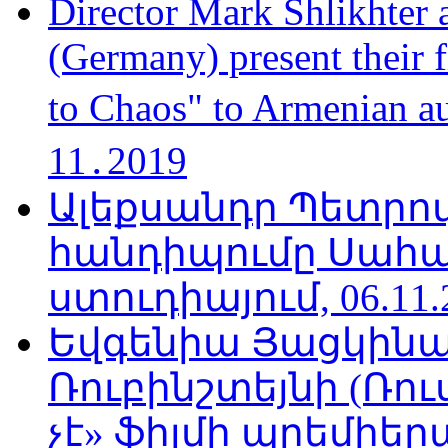
Director Mark Shlikhter 
(Germany) present their 
to Chaos" to Armenian a
11․2019
Ալեքսանդր Պետրո
հանդիպումը Սահա
ստուդիայում, 06.11.
Եվգենիա Յացկինայ
Ռուբինշտեյնի (Ռո
չէ» ֆիլմի պրեմիեր