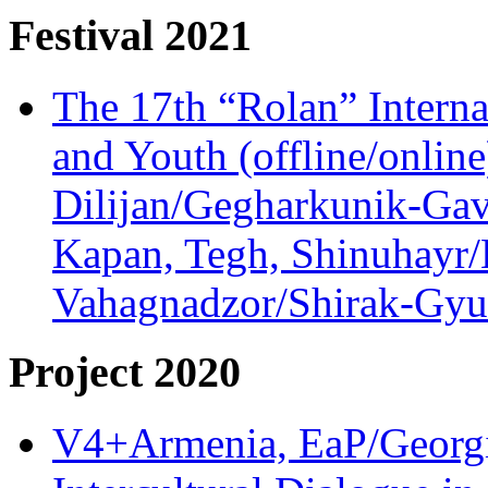
Festival 2021
The 17th “Rolan” Interna
and Youth (offline/onlin
Dilijan/Gegharkunik-Gav
Kapan, Tegh, Shinuhayr/L
Vahagnadzor/Shirak-Gyum
Project 2020
V4+Armenia, EaP/Georgia