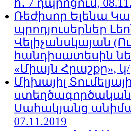
հ․ 7 դպրոցում, 08.11
Ռեժիսոր Ելենա Կ
պրոդյուսերներ Լե
Վելիչանսկայան (Ո
հանդիսատեսին նե
«Միայն Հրաշքը», կ/
Միխայիլ Տումելյայի
ստեղծագործական
Սահակյանց անիմա
07.11.2019