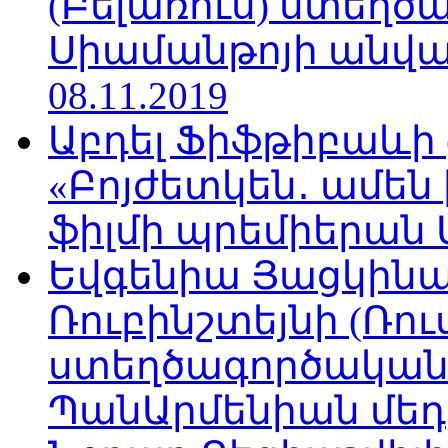
(Բելառուս) ստեղ
Սիամանթոյի անվան
08.11.2019
Աբդել Ֆիֆթիբաևի
«Բոյժետկեն․ ամեն
ֆիլմի պրեմիերան Մո
Եվգենիա Յացկինայ
Ռուբինշտեյնի (Ռո
ստեղծագործական
ՊանԱրմենիան մեդիա