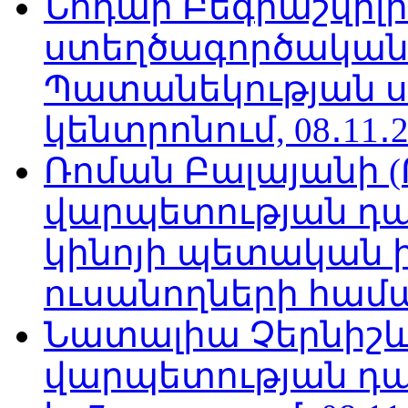
Նոդար Բեգիաշվիլ
ստեղծագործական
Պատանեկության 
կենտրոնում, 08․11․2
Ռոման Բալայանի 
վարպետության դա
կինոյի պետական 
ուսանողների համար,
Նատալիա Չերնիշև
վարպետության դա