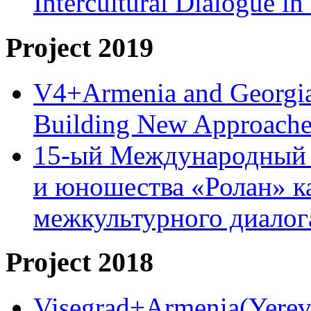
Intercultural Dialogue 
Project 2019
V4+Armenia and Georgia 
Building New Approache
15-ый Международный 
и юношества «Ролан» к
межкультурного диало
Project 2018
Visegrad+Armenia(Yereva