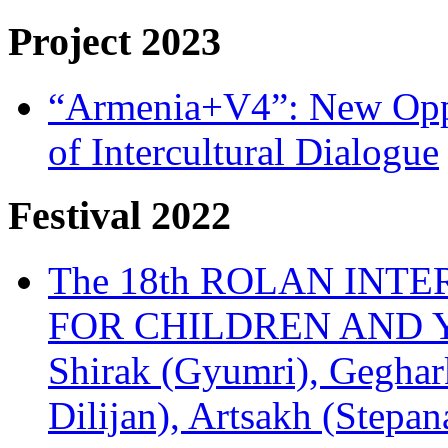
Project 2023
“Armenia+V4”: New Oppor
of Intercultural Dialogue
Festival 2022
The 18th ROLAN INT
FOR CHILDREN AND Y
Shirak (Gyumri), Geghark
Dilijan), Artsakh (Stepan