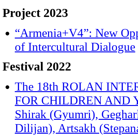
Project 2023
“Armenia+V4”: New Oppor
of Intercultural Dialogue
Festival 2022
The 18th ROLAN INT
FOR CHILDREN AND Y
Shirak (Gyumri), Geghark
Dilijan), Artsakh (Stepan