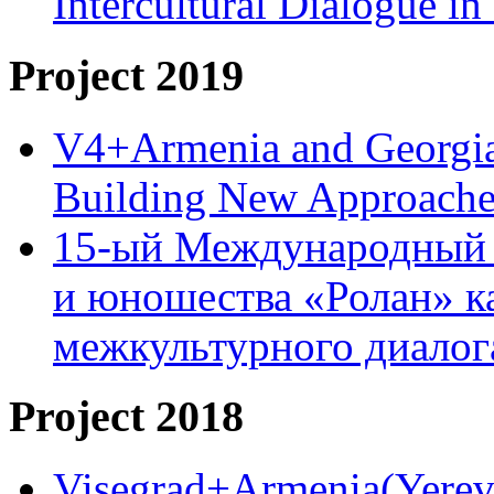
Intercultural Dialogue 
Project 2019
V4+Armenia and Georgia 
Building New Approache
15-ый Международный 
и юношества «Ролан» к
межкультурного диало
Project 2018
Visegrad+Armenia(Yereva