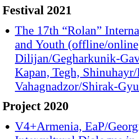
Festival 2021
The 17th “Rolan” Interna
and Youth (offline/onlin
Dilijan/Gegharkunik-Gav
Kapan, Tegh, Shinuhayr/L
Vahagnadzor/Shirak-Gyum
Project 2020
V4+Armenia, EaP/Georgia