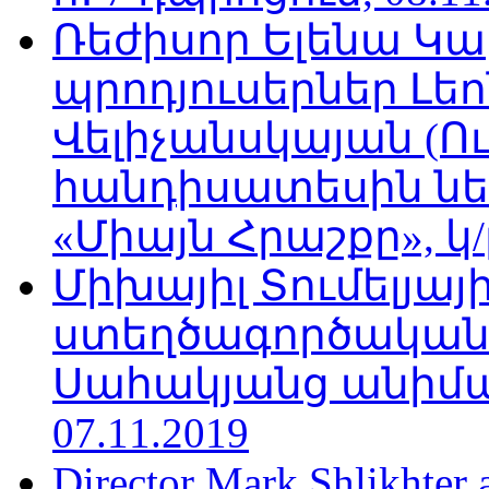
Ռեժիսոր Ելենա Կ
պրոդյուսերներ Լե
Վելիչանսկայան (Ո
հանդիսատեսին նե
«Միայն Հրաշքը», կ/
Միխայիլ Տումելյայի
ստեղծագործական
Սահակյանց անիմա
07.11.2019
Director Mark Shlikhter 