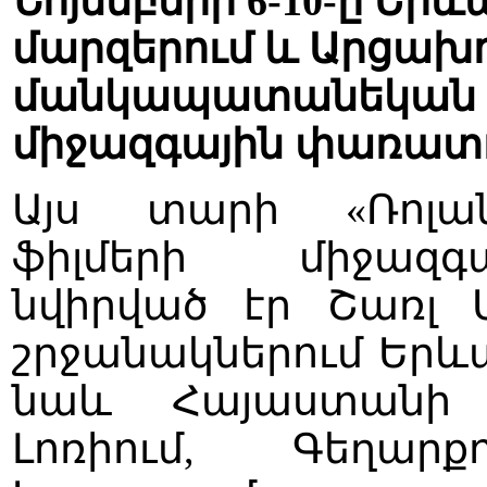
Նոյեմբերի 6-10-ը Եր
մարզերում և Արցախո
մանկապատանեկան ֆի
միջազգային փառատ
Այս տարի «Ռոլա
ֆիլմերի միջազգ
նվիրված էր Շառլ 
շրջանակներում Երևա
նաև Հայաստանի մ
Լոռիում, Գեղարքո