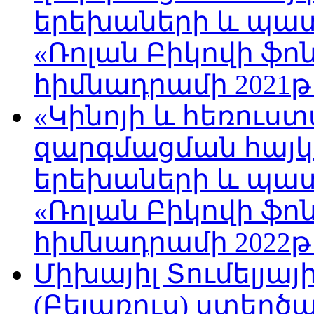
երեխաների և պա
«Ռոլան Բիկովի ֆո
հիմնադրամի 2021թ
«Կինոյի և հեռուս
զարգմացման հայ
երեխաների և պա
«Ռոլան Բիկովի ֆո
հիմնադրամի 2022թ
Միխայիլ Տումելյայ
(Բելառուս) ստեղ