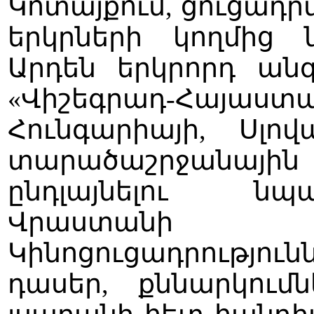
Կոտայքում, ցուցադր
երկրների կողմից 
Արդեն երկրորդ ա
«Վիշեգրադ-Հայաստա
Հունգարիայի, Սլո
տարածաշրջանային
ընդլայնելու ն
Վրաստանի մ
Կինոցուցադրությ
դասեր, քննարկու