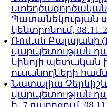
ստեղծագործական
Պատանեկության 
կենտրոնում, 08․11․2
Ռոման Բալայանի 
վարպետության դա
կինոյի պետական 
ուսանողների համար,
Նատալիա Չերնիշև
վարպետության դա
հ․ 7 դպրոցում, 08.11