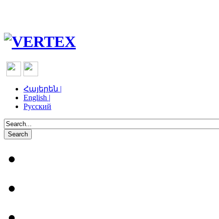
Հայերեն |
English |
Русский