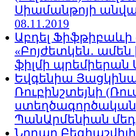
Սիամանթոյի անվան
08.11.2019
Աբդել Ֆիֆթիբաևի
«Բոյժետկեն․ ամեն
ֆիլմի պրեմիերան Մո
Եվգենիա Յացկինայ
Ռուբինշտեյնի (Ռո
ստեղծագործական
ՊանԱրմենիան մեդիա
Նոդար Բեգիաշվիլ