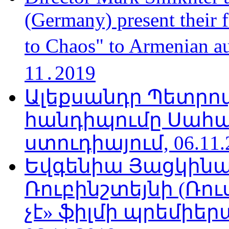
(Germany) present their 
to Chaos" to Armenian a
11․2019
Ալեքսանդր Պետրո
հանդիպումը Սահա
ստուդիայում, 06.11.
Եվգենիա Յացկինայ
Ռուբինշտեյնի (Ռո
չէ» ֆիլմի պրեմիեր