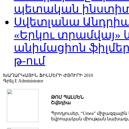
պետական ինստիտու
Սվետլանա Անդրիա
«Երկու տրամվայ» և
անիմացիոն ֆիլմեր
թ-ում
ԽԱՂԱՐԿԱՅԻՆ ՖԻԼՄԵՐԻ ԺՅՈՒՐԻ 2010
Գրել է Administrator
ԹՈՄ ՊԱԼՄԵՆ
Շվեդիա
Պրոդյուսեր, “Umea” միջազգա
եվրոպական միության նախագա