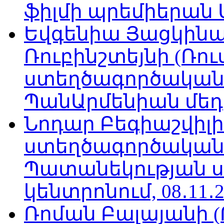
ֆիլմի պրեմիերան Մո
Եվգենիա Յացկինայ
Ռուբինշտեյնի (Ռո
ստեղծագործական
ՊանԱրմենիան մեդիա
Նոդար Բեգիաշվիլ
ստեղծագործական
Պատանեկության 
կենտրոնում, 08․11․2
Ռոման Բալայանի 