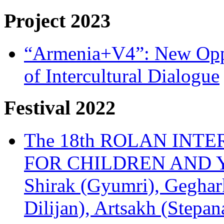
Project 2023
“Armenia+V4”: New Oppor
of Intercultural Dialogue
Festival 2022
The 18th ROLAN INT
FOR CHILDREN AND Y
Shirak (Gyumri), Geghark
Dilijan), Artsakh (Stepan