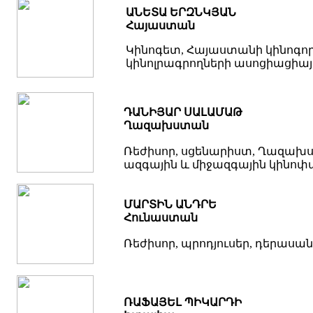
ԱՆԵՏԱ ԵՐԶՆԿՅԱՆ
Հայաստան
Կինոգետ, Հայաստանի կինոգոր
կինոլրագրողների ասոցիացիայ
ԴԱՆԻՅԱՐ ՍԱԼԱՄԱԹ
Ղազախստան
Ռեժիսոր, սցենարիստ, Ղազախ
ազգային և միջազգային կինո
ՄԱՐՏԻՆ ԱՆԴՐԵ
Հունաստան
Ռեժիսոր, պրոդյուսեր, դերասան
ՌԱՖԱՅԵԼ ՊԻԿԱՐԴԻ