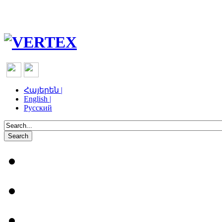
Հայերեն |
English |
Русский