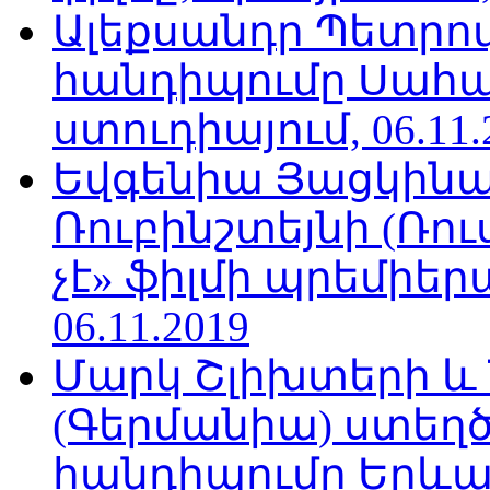
Ալեքսանդր Պետրո
հանդիպումը Սահա
ստուդիայում, 06.11.
Եվգենիա Յացկինայ
Ռուբինշտեյնի (Ռո
չէ» ֆիլմի պրեմիեր
06.11.2019
Մարկ Շլիխտերի և Ն
(Գերմանիա) ստե
հանդիպումը Երևա