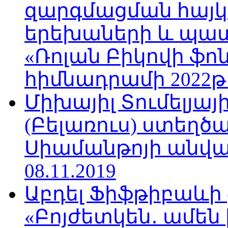
զարգմացման հայ
երեխաների և պա
«Ռոլան Բիկովի ֆո
հիմնադրամի 2022թ
Միխայիլ Տումելյայ
(Բելառուս) ստեղ
Սիամանթոյի անվան
08.11.2019
Աբդել Ֆիֆթիբաևի
«Բոյժետկեն․ ամեն