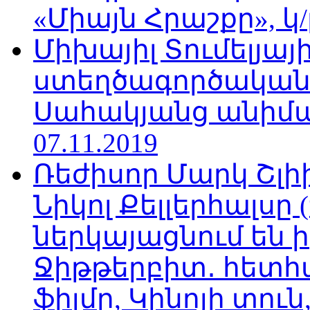
«Միայն Հրաշքը», կ/
Միխայիլ Տումելյայի
ստեղծագործական
Սահակյանց անիմա
07.11.2019
Ռեժիսոր Մարկ Շլի
Նիկոլ Քելլերհալսը
ներկայացնում են ի
Ջիթթերբիտ․ հետհ
ֆիլմը, Կինոյի տուն,