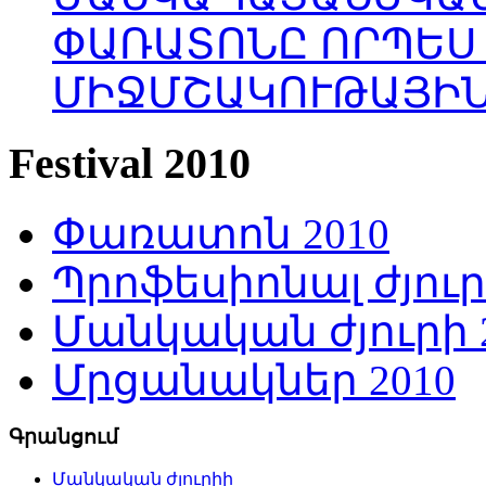
ՓԱՌԱՏՈՆԸ ՈՐՊԵՍ
ՄԻՋՄՇԱԿՈՒԹԱՅԻՆ
Festival 2010
Փառատոն 2010
Պրոֆեսիոնալ ժյուր
Մանկական ժյուրի 
Մրցանակներ 2010
Գրանցում
Մանկական ժյուրիի