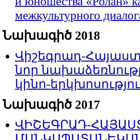
и юношества «Ролан» к
межкультурного диало
Նախագիծ 2018
Վիշեգրադ-Հայաստա
նոր նախաձեռնությ
կինո-երկխոսությու
Նախագիծ 2017
ՎԻՇԵԳՐԱԴ-ՀԱՅԱՍՏ
ՄԱՆԿԱՊԱՏԱՆԵԿԱՆ