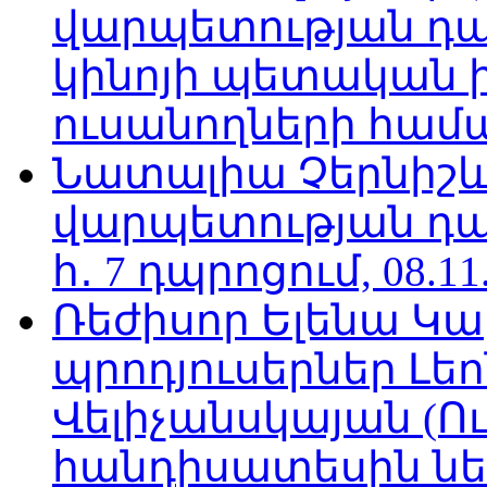
վարպետության դա
կինոյի պետական 
ուսանողների համար,
Նատալիա Չերնիշև
վարպետության դա
հ․ 7 դպրոցում, 08.11
Ռեժիսոր Ելենա Կ
պրոդյուսերներ Լե
Վելիչանսկայան (Ո
հանդիսատեսին նե