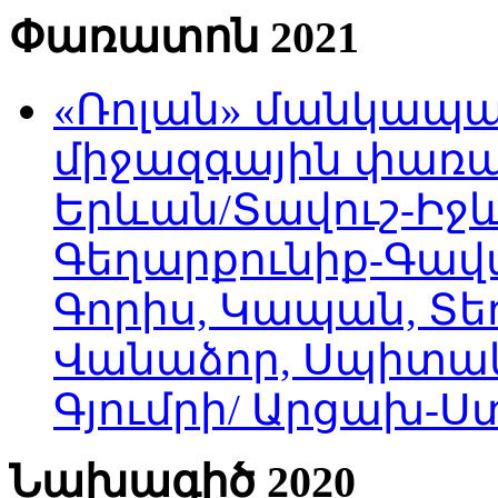
Փառատոն 2021
«Ռոլան» մանկապա
միջազգային փառատ
Երևան/Տավուշ-Իջև
Գեղարքունիք-Գավա
Գորիս, Կապան, Տեղ
Վանաձոր, Սպիտակ
Գյումրի/ Արցախ-
Նախագիծ 2020