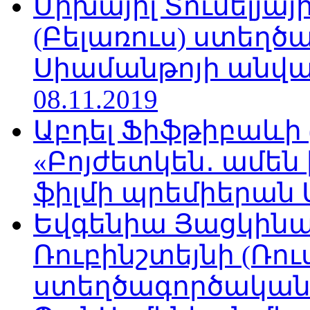
Միխայիլ Տումելյայ
(Բելառուս) ստեղ
Սիամանթոյի անվան
08.11.2019
Աբդել Ֆիֆթիբաևի
«Բոյժետկեն․ ամեն
ֆիլմի պրեմիերան Մո
Եվգենիա Յացկինայ
Ռուբինշտեյնի (Ռո
ստեղծագործական