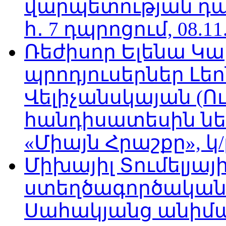
վարպետության դա
հ․ 7 դպրոցում, 08.11
Ռեժիսոր Ելենա Կ
պրոդյուսերներ Լե
Վելիչանսկայան (Ո
հանդիսատեսին նե
«Միայն Հրաշքը», կ/
Միխայիլ Տումելյայի
ստեղծագործական
Սահակյանց անիմա