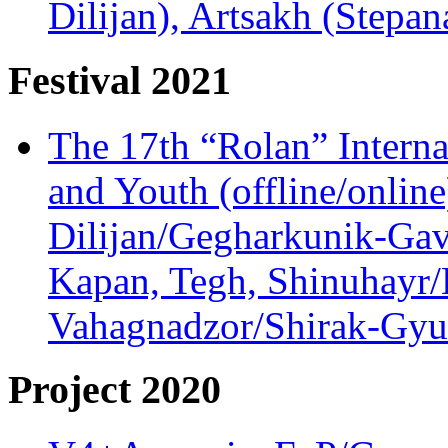
Dilijan), Artsakh (Stepan
Festival 2021
The 17th “Rolan” Interna
and Youth (offline/onlin
Dilijan/Gegharkunik-Gav
Kapan, Tegh, Shinuhayr/L
Vahagnadzor/Shirak-Gyum
Project 2020