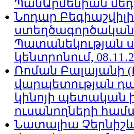
ՊանԱրմենիան մեդիա
Նոդար Բեգիաշվիլ
ստեղծագործական
Պատանեկության 
կենտրոնում, 08․11․2
Ռոման Բալայանի 
վարպետության դա
կինոյի պետական 
ուսանողների համար,
Նատալիա Չերնիշև