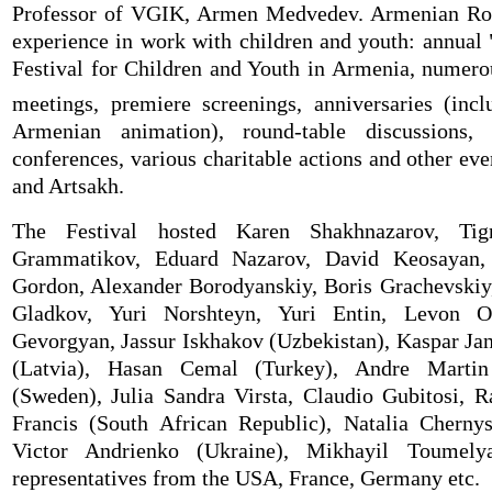
Professor of VGIK, Armen Medvedev. Armenian Ro
experience in work with children and youth: annual 
Festival for Children and Youth in Armenia, numerou
meetings, premiere screenings, anniversaries (inc
Armenian animation), round-table discussions, ex
conferences, various charitable actions and other ev
and Artsakh.
The Festival hosted Karen Shakhnazarov, Tig
Grammatikov, Eduard Nazarov, David Keosayan, 
Gordon, Alexander Borodyanskiy, Boris Grachevskiy,
Gladkov, Yuri Norshteyn, Yuri Entin, Levon O
Gevorgyan, Jassur Iskhakov (Uzbekistan), Kaspar Jank
(Latvia), Hasan Cemal (Turkey), Andre Marti
(Sweden), Julia Sandra Virsta, Claudio Gubitosi, Ra
Francis (South African Republic), Natalia Cherny
Victor Andrienko (Ukraine), Mikhayil Toumely
representatives from the USA, France, Germany etc.