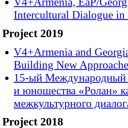
V4+Armenia, EaP/Georgia
Intercultural Dialogue 
Project 2019
V4+Armenia and Georgia 
Building New Approache
15-ый Международный 
и юношества «Ролан» к
межкультурного диало
Project 2018